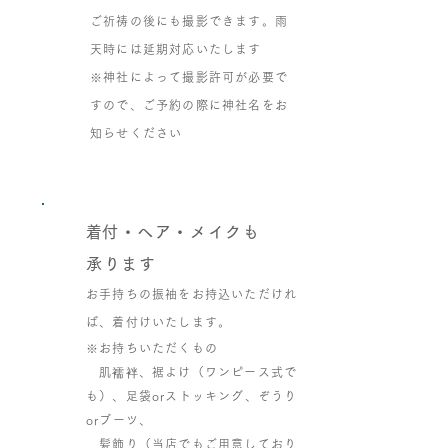
ご祈祷の後にも撮影できます。雨
天時には延期対応いたします
​※神社によって撮影許可が必要で
すので、ご予約の際に神社名をお
知らせください
​着付・ヘア・メイクも
承ります
お手持ちの振袖をお持込いただけれ
ば、着付けいたします。
Point
​３
※お持ちいただくもの
肌襦袢、裾よけ（ワンピース式で
も）、足袋orストッキング、ぞうり
orブーツ、
髪飾り（当店でもご用意しており