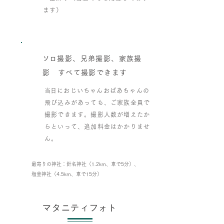
ます）
​ソロ撮影、兄弟撮影、家族撮
影 すべて撮影できます
​当日におじいちゃんおばあちゃんの
Point
​４
飛び込みがあっても、ご家族全員で
撮影できます。撮影人数が増えたか
らといって、追加料金はかかりませ
ん。
最寄りの神社：針名神社（1.2km、車で5分）​、
塩釜神社（4.5km、車で15分）
​マタニティフォト